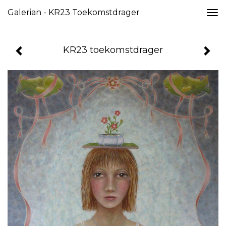
Galerian - KR23 Toekomstdrager
Togg
navi
KR23 toekomstdrager